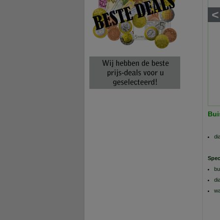
<
Bui
di
Spec
bu
di
wa