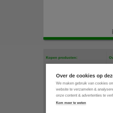
Kopen producten:
Ov
Easy up tenten / Scharniertenten
Par
Meubilair
Pri
Over de cookies op dez
Bedrukking
On
We maken gebruik van cookies om 
Verandazeilen
Bes
website te verzamelen & analyseren
Accessoires Easy Up tenten
Ret
Accessoires partytenten
Op
onze content & advertenties te ver
Accessoires verandazeilen
Co
Kom meer te weten
Onderdelen partytenten
Vee
Onderdelen Easy Up tenten
Han