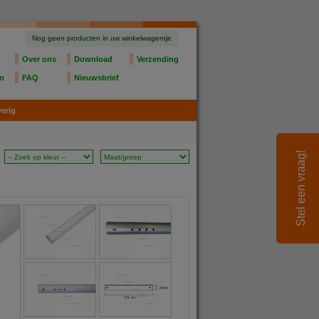
Nog geen producten in uw winkelwagentje
Over ons
Download
Verzending
en
FAQ
Nieuwsbrief
erig
Stel een vraag!