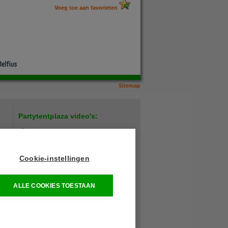
Voeg toe aan favorieten
Sitemap
Partytentplaza video's:
Hoe plaats ik een verandazeil?
LED lamp test
Cookie-instellingen
Heavy duty buffettafel
ALLE COOKIES TOESTAAN
den
Meer video's...