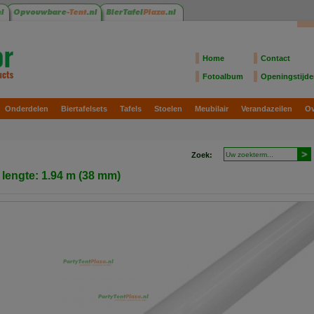
Home
Contact
Fotoalbum
Openingstijd
Onderdelen
Biertafelsets
Tafels
Stoelen
Meubilair
Verandazeilen
Ov
Zoek:
 lengte: 1.94 m (38 mm)