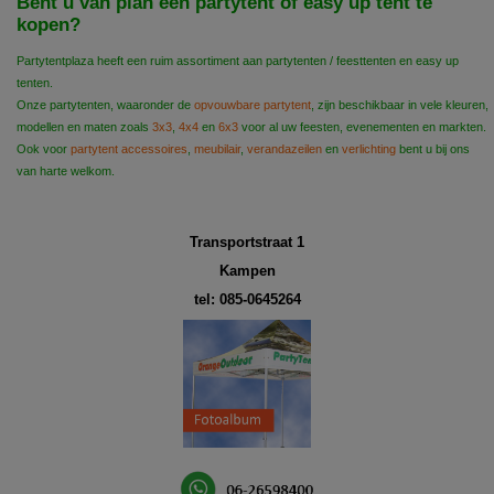
Bent u van plan een partytent of easy up tent te
kopen?
Partytentplaza heeft een ruim assortiment aan partytenten / feesttenten en easy up
tenten.
Onze partytenten, waaronder de
opvouwbare partytent
, zijn beschikbaar in vele kleuren,
modellen en maten zoals
3x3
,
4x4
en
6x3
voor al uw feesten, evenementen en markten.
Ook voor
partytent accessoires
,
meubilair
,
verandazeilen
en
verlichting
bent u bij ons
van harte welkom.
Transportstraat 1
Kampen
tel: 085-0645264