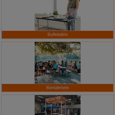
Buffettafels
Biertafelsets