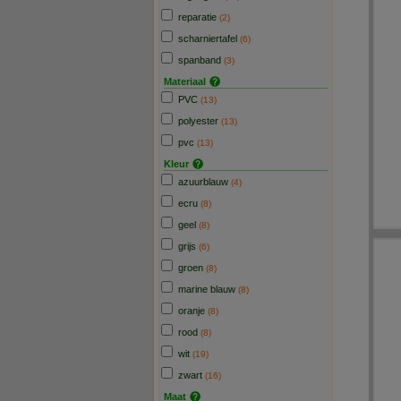
reparatie
(2)
scharniertafel
(6)
spanband
(3)
Materiaal
PVC
(13)
polyester
(13)
pvc
(13)
Kleur
azuurblauw
(4)
ecru
(8)
geel
(8)
grijs
(6)
groen
(8)
marine blauw
(8)
oranje
(8)
rood
(8)
wit
(19)
zwart
(16)
Maat