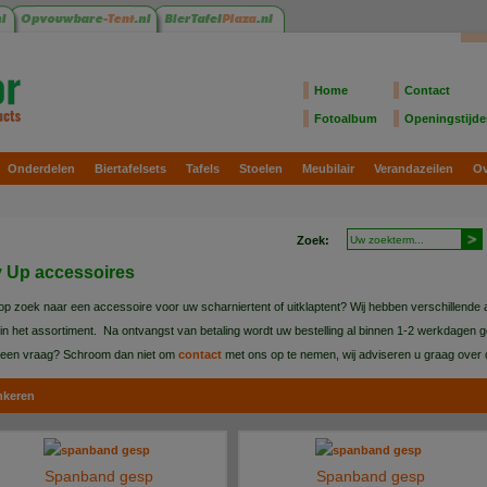
Home
Contact
Fotoalbum
Openingstijd
Onderdelen
Biertafelsets
Tafels
Stoelen
Meubilair
Verandazeilen
Ov
Zoek:
 Up accessoires
op zoek naar een accessoire voor uw scharniertent of uitklaptent? Wij hebben verschillende a
 in het assortiment. Na ontvangst van betaling wordt uw bestelling al binnen 1-2 werkdagen 
u een vraag? Schroom dan niet om
contact
met ons op te nemen, wij adviseren u graag over d
nkeren
Spanband gesp
Spanband gesp