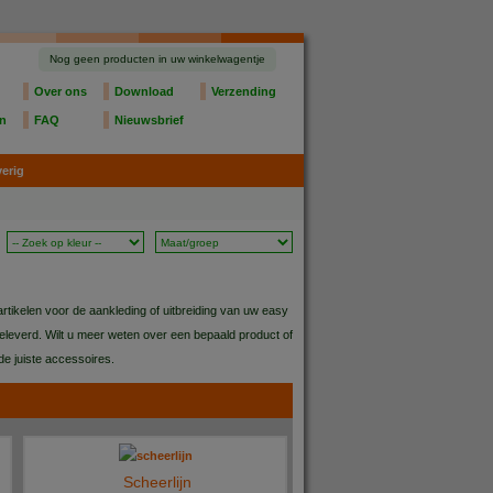
Nog geen producten in uw winkelwagentje
Over ons
Download
Verzending
en
FAQ
Nieuwsbrief
erig
rtikelen voor de aankleding of uitbreiding van uw easy
geleverd. Wilt u meer weten over een bepaald product of
e juiste accessoires.
Scheerlijn