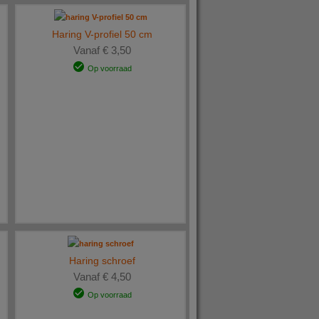
Haring V-profiel 50 cm
Vanaf € 3,50
Op voorraad
Haring schroef
Vanaf € 4,50
Op voorraad