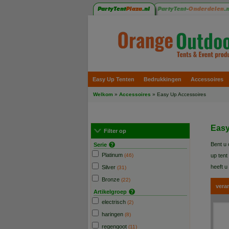
Easy Up Tenten
Bedrukkingen
Accessoires
Welkom
»
Accessoires
»
Easy Up Accessoires
Easy
Filter op
Bent u 
Serie
Platinum
(46)
up tent
heeft 
Silver
(31)
Bronze
(22)
vera
Artikelgroep
electrisch
(2)
haringen
(8)
regengoot
(11)