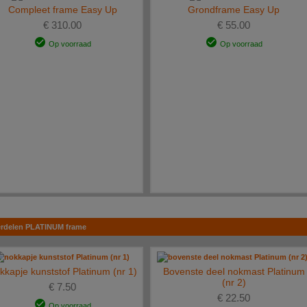
tie.
Compleet frame Easy Up
Grondframe Easy Up
t hier
contact
met ons opnemen.
€ 310.00
€ 55.00
Op voorraad
Op voorraad
rdelen PLATINUM frame
kkapje kunststof Platinum (nr 1)
Bovenste deel nokmast Platinum
(nr 2)
€ 7.50
€ 22.50
Op voorraad