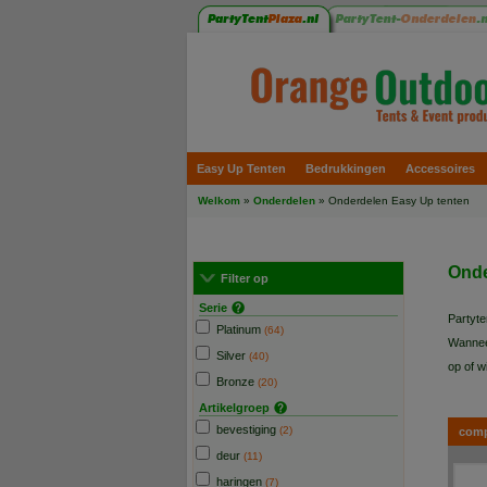
Easy Up Tenten
Bedrukkingen
Accessoires
Welkom
»
Onderdelen
»
Onderdelen Easy Up tenten
Onde
Filter op
Serie
Partyte
Platinum
(64)
Wanneer
Silver
(40)
op of w
Bronze
(20)
Staat u
Artikelgroep
bevestiging
Advi
(2)
comp
deur
(11)
Wanneer
haringen
(7)