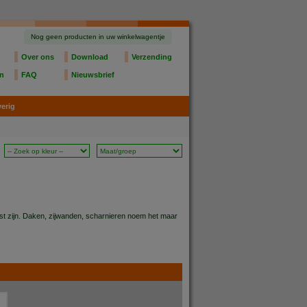
Nog geen producten in uw winkelwagentje
Over ons
Download
Verzending
en
FAQ
Nieuwsbrief
erig
st zijn. Daken, zijwanden, scharnieren noem het maar
j u graag van dienst. Wij voorzien u graag van de juist