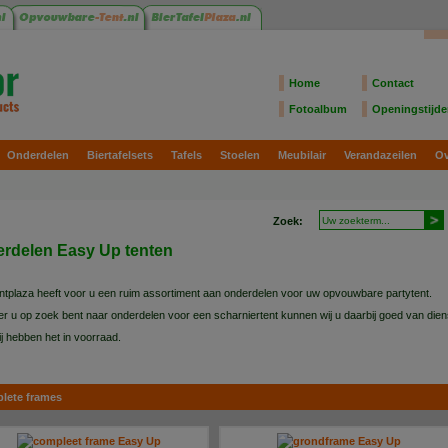
Home
Contact
Fotoalbum
Openingstijd
Onderdelen
Biertafelsets
Tafels
Stoelen
Meubilair
Verandazeilen
Ov
Zoek:
rdelen Easy Up tenten
ntplaza heeft voor u een ruim assortiment aan onderdelen voor uw opvouwbare partytent.
 u op zoek bent naar onderdelen voor een scharniertent kunnen wij u daarbij goed van dien
ij hebben het in voorraad.
w onderdeel er niet bij, neemt u dan contact op.
es
lete frames
 u vragen heeft over een onderdeel of hulp nodig heeft bij het kopen van een partytent zijn wi