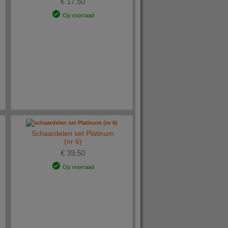
€ 17.50
Op voorraad
Schaardelen set Platinum
(nr 6)
€ 39.50
Op voorraad