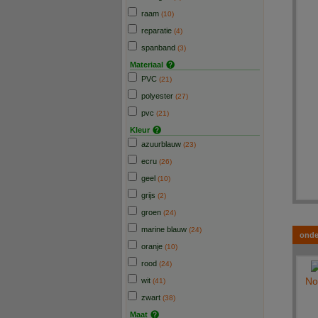
informa
raam
(10)
U kun
reparatie
(4)
spanband
(3)
Materiaal
PVC
(21)
polyester
(27)
pvc
(21)
Kleur
azuurblauw
(23)
ecru
(26)
geel
(10)
grijs
(2)
groen
(24)
marine blauw
(24)
onde
oranje
(10)
rood
(24)
No
wit
(41)
zwart
(38)
Maat