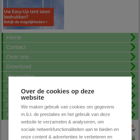
Home
Contact
Over ons
Download
Verzending
Fotoalbum
Over de cookies op deze
Openingstijden
website
FAQ
We maken gebruik van cookies om gegevens
m.b.t. de prestaties en het gebruik van deze
Nieuwsbrief
website te verzamelen & analyseren, om
sociale netwerkfunctionaliteiten aan te bieden en
Print deze pagina
onze content & advertenties te verbeteren en
Pagina doorsturen