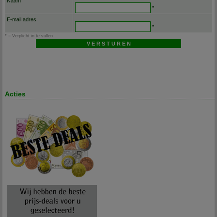
Naam
*
E-mail adres
*
* = Verplicht in te vullen
Acties