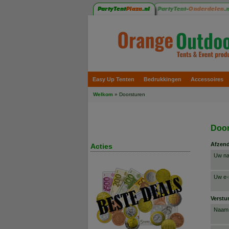
Easy Up Tenten
Bedrukkingen
Accessoires
Welkom
»
Doorsturen
Door
Afzend
Acties
Uw n
Uw e-
Verstu
Naam