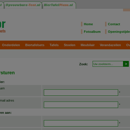
Home
Contact
Fotoalbum
Openingstijd
Onderdelen
Biertafelsets
Tafels
Stoelen
Meubilair
Verandazeilen
Ov
Zoek:
sturen
er:
aam
*
mail adres
*
ren aan:
*