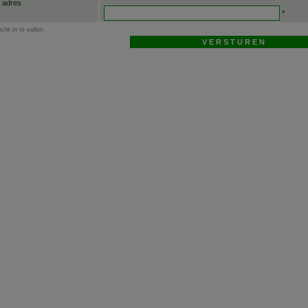
l adres
*
icht in te vullen