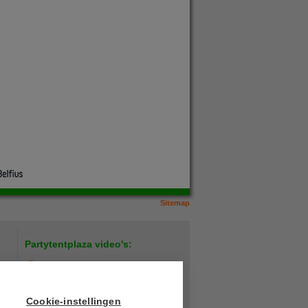
Sitemap
Partytentplaza video's:
Hoe plaats ik een verandazeil?
LED lamp test
Cookie-instellingen