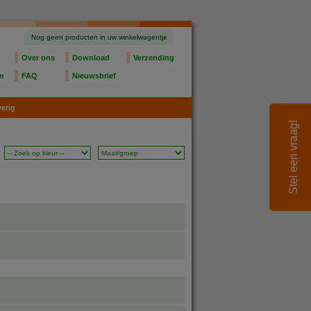
Nog geen producten in uw winkelwagentje
Over ons
Download
Verzending
en
FAQ
Nieuwsbrief
erig
Stel een vraag!