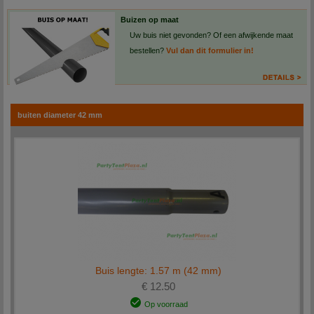
Alle losse partytent-onderdelen worden na ontvangst van betaling binnen 1-2 werkdagen
Buizen op maat
bij u afgeleverd.
Uw buis niet gevonden? Of een afwijkende maat
bestellen?
Vul dan dit formulier in!
buiten diameter 42 mm
Buis lengte: 1.57 m (42 mm)
€ 12.50
Op voorraad