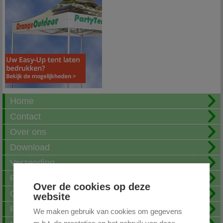
Home
Contact
Over ons
Download
Verzending
Fotoalbum
Over de cookies op deze
Openingstijden
website
FAQ
We maken gebruik van cookies om gegevens