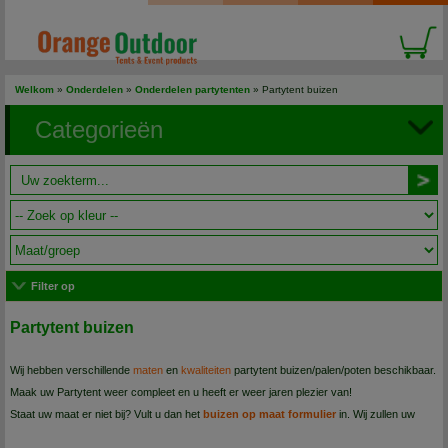
Welkom
»
Onderdelen
»
Onderdelen partytenten
»
Partytent buizen
Categorieën
Filter op
Partytent buizen
Wij hebben verschillende
maten
en
kwaliteiten
partytent buizen/palen/poten beschikbaar.
Maak uw Partytent weer compleet en u heeft er weer jaren plezier van!
Staat uw maat er niet bij? Vult u dan het
buizen op maat formulier
in. Wij zullen uw
vraag dan zsm beantwoorden met het juiste advies of oplossing.