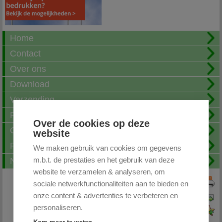
Home
Contact
Over ons
Download
Verzending
Fotoalbum
Over de cookies op deze
Openingstijden
website
FAQ
We maken gebruik van cookies om gegevens
m.b.t. de prestaties en het gebruik van deze
Nieuwsbrief
website te verzamelen & analyseren, om
sociale netwerkfunctionaliteiten aan te bieden en
Print deze pagina
onze content & advertenties te verbeteren en
Pagina doorsturen
personaliseren.
Voeg toe aan favorieten