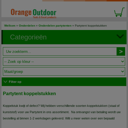
Welkom
»
Onderdelen
»
Onderdelen partytenten
»
Partytent koppelstukken
Categorieën
Filter op
Partytent koppelstukken
Koppelstuk kwijt of defect? Wij hebben verschillende soorten koppelstukken (staal of
kunststof) voor uw Partytent in ons assortiment. Na ontvangst van betaling wordt uw
bestelling al binnen 1-2 werkdagen geleverd.
Wilt u meer weten over een bepaald
product of heeft u een vraag? Schroom dan niet om
contact
met ons op te nemen, wij