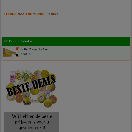
Door u bekeken
Luifel Easy Up 3 m
€ 60,00