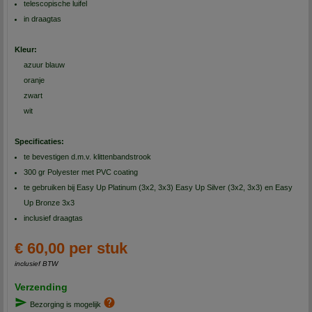
telescopische luifel
in draagtas
Kleur:
azuur blauw
oranje
zwart
wit
Specificaties:
te bevestigen d.m.v. klittenbandstrook
300 gr Polyester met PVC coating
te gebruiken bij Easy Up Platinum (3x2, 3x3) Easy Up Silver (3x2, 3x3) en Easy
Up Bronze 3x3
inclusief draagtas
€ 60,00 per stuk
inclusief BTW
Verzending
Bezorging is mogelijk