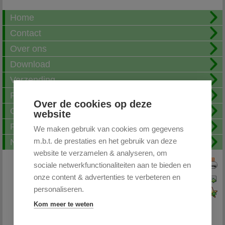
Home
Contact
Over ons
Download
Verzending
Fotoalbum
Over de cookies op deze
Openingstijden
website
FAQ
We maken gebruik van cookies om gegevens
m.b.t. de prestaties en het gebruik van deze
Nieuwsbrief
website te verzamelen & analyseren, om
sociale netwerkfunctionaliteiten aan te bieden en
Print deze pagina
onze content & advertenties te verbeteren en
Pagina doorsturen
personaliseren.
Voeg toe aan favorieten
Kom meer te weten