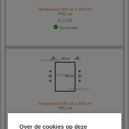
Restpaneel 160 cm x 160 cm
PVC
wit
€ 12.50
Op voorraad
Restpaneel 100 cm x 160 cm
PVC
wit
€ 7.50
Op voorraad
Over de cookies op deze