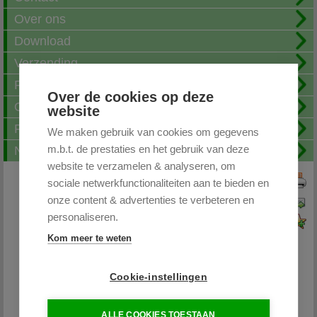
Over ons
Download
Verzending
Fotoalbum
Over de cookies op deze
Openingstijden
website
FAQ
We maken gebruik van cookies om gegevens
m.b.t. de prestaties en het gebruik van deze
Nieuwsbrief
website te verzamelen & analyseren, om
sociale netwerkfunctionaliteiten aan te bieden en
Print deze pagina
onze content & advertenties te verbeteren en
Pagina doorsturen
personaliseren.
Voeg toe aan favorieten
Kom meer te weten
Cookie-instellingen
Partytentplaza.nl
ALLE COOKIES TOESTAAN