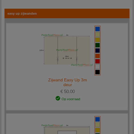
bestelling 1-2 werkdagen na de betaling geleverd wordt.
Heeft u een vraag? Neem
contact
met ons, wij adviseren u graag over de juiste
easy up zijwanden
partytent-onderdelen.
Zijwand Easy Up 3m
deur
€ 50.00
Op voorraad