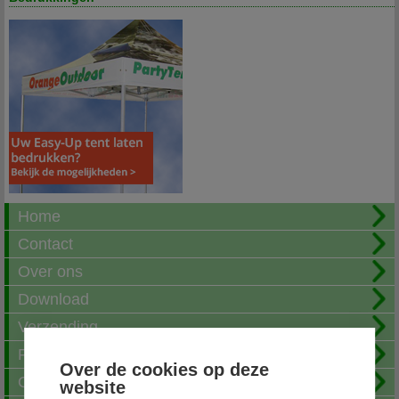
Home
Contact
Over ons
Download
Verzending
Fotoalbum
Over de cookies op deze
Openingstijden
website