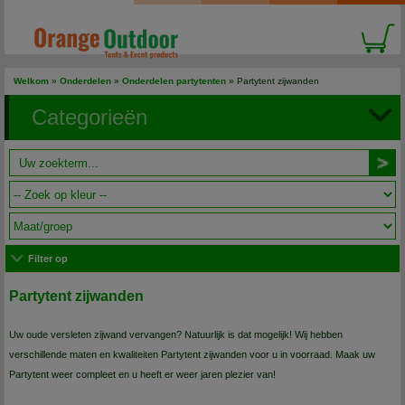
Welkom
»
Onderdelen
»
Onderdelen partytenten
»
Partytent zijwanden
Categorieën
Filter op
Partytent zijwanden
Uw oude versleten zijwand vervangen? Natuurlijk is dat mogelijk! Wij hebben
verschillende maten en kwaliteiten Partytent zijwanden voor u in voorraad. Maak uw
Partytent weer compleet en u heeft er weer jaren plezier van!
Staat uw maat er niet bij? Vult u dan het
contactformulier
in. Wij zullen uw vraag dan