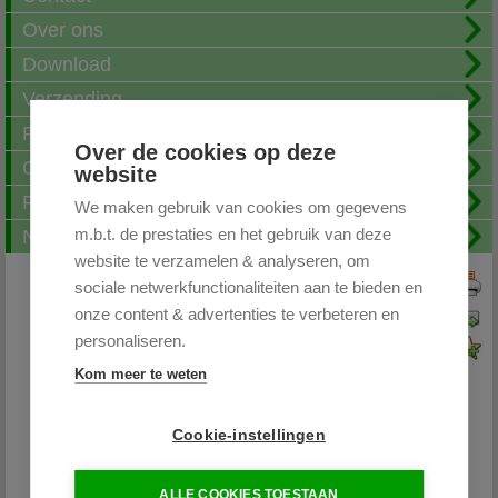
Over ons
Download
Verzending
Fotoalbum
Over de cookies op deze
Openingstijden
website
FAQ
We maken gebruik van cookies om gegevens
m.b.t. de prestaties en het gebruik van deze
Nieuwsbrief
website te verzamelen & analyseren, om
sociale netwerkfunctionaliteiten aan te bieden en
Print deze pagina
onze content & advertenties te verbeteren en
Pagina doorsturen
personaliseren.
Voeg toe aan favorieten
Kom meer te weten
Cookie-instellingen
Partytentplaza.nl
ALLE COOKIES TOESTAAN