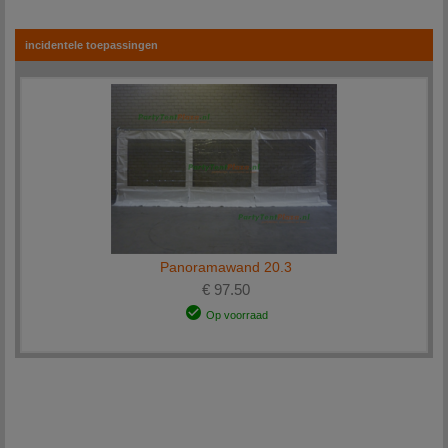
zsm beantwoorden met het juiste advies of oplossing. U kunt natuurlijk ook een bezoek
brengen aan onze
vestiging
. U bent van harte welkom!
incidentele toepassingen
Alle losse partytent-onderdelen worden na ontvangst van betaling binnen 1-2 werkdagen
bij u afgeleverd.
Panoramawand 20.3
€ 97.50
Op voorraad