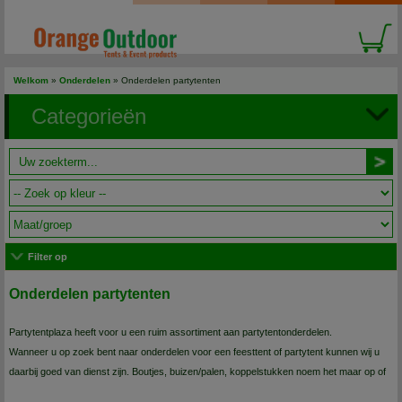
Welkom
»
Onderdelen
»
Onderdelen partytenten
Categorieën
Filter op
Onderdelen partytenten
Partytentplaza heeft voor u een ruim assortiment aan partytentonderdelen.
Wanneer u op zoek bent naar onderdelen voor een feesttent of partytent kunnen wij u
daarbij goed van dienst zijn. Boutjes, buizen/palen, koppelstukken noem het maar op of
wij hebben het in voorraad.
Onderdelen van verschillende maten, uitvoeringen, en