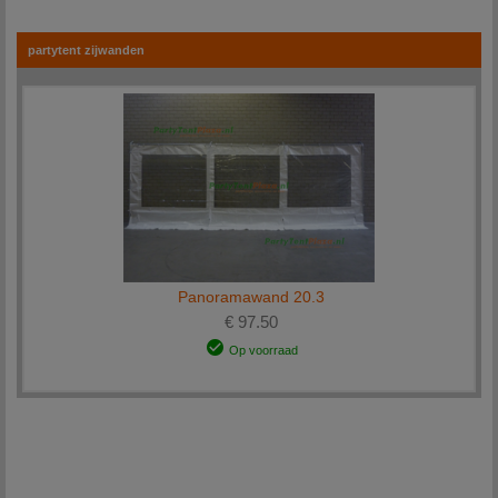
merken hebben wij ruimschoots in voorraad. Staat uw onderdeel er niet bij, neemt u dan
contact op.
partytent zijwanden
Advies
Wanneer u vragen heeft over een onderdeel of hulp nodig heeft bij het kopen van een
partytent zijn wij u graag van dienst. Wij voorzien u graag van de juist informatie.
U kunt hier
contact
met ons opnemen.
Panoramawand 20.3
€ 97.50
Op voorraad