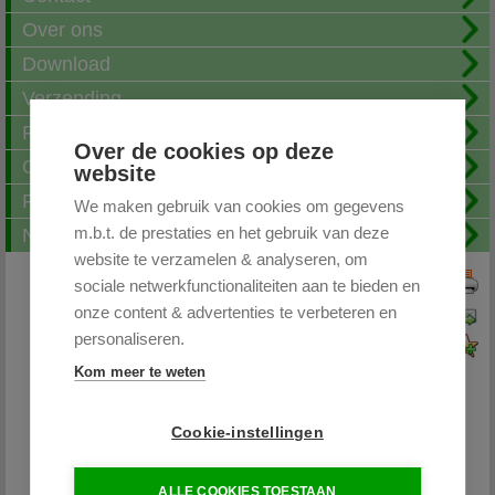
Over ons
Download
Verzending
Fotoalbum
Over de cookies op deze
Openingstijden
website
FAQ
We maken gebruik van cookies om gegevens
m.b.t. de prestaties en het gebruik van deze
Nieuwsbrief
website te verzamelen & analyseren, om
sociale netwerkfunctionaliteiten aan te bieden en
Print deze pagina
onze content & advertenties te verbeteren en
Pagina doorsturen
personaliseren.
Voeg toe aan favorieten
Kom meer te weten
Cookie-instellingen
Partytentplaza.nl
ALLE COOKIES TOESTAAN