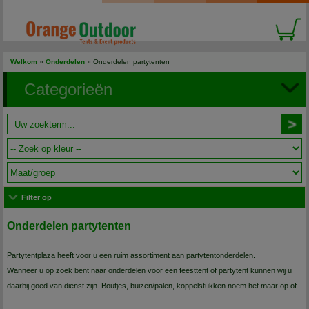
Welkom
»
Onderdelen
»
Onderdelen partytenten
Categorieën
Filter op
Onderdelen partytenten
Partytentplaza heeft voor u een ruim assortiment aan partytentonderdelen.
Wanneer u op zoek bent naar onderdelen voor een feesttent of partytent kunnen wij u
daarbij goed van dienst zijn. Boutjes, buizen/palen, koppelstukken noem het maar op of
wij hebben het in voorraad.
Onderdelen van verschillende maten, uitvoeringen, en