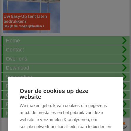
Home
Contact
Over ons
Download
Verzending
Fotoalbum
Over de cookies op deze
Openingstijden
website
FAQ
We maken gebruik van cookies om gegevens
m.b.t. de prestaties en het gebruik van deze
Nieuwsbrief
website te verzamelen & analyseren, om
sociale netwerkfunctionaliteiten aan te bieden en
Print deze pagina