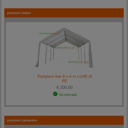
merken hebben wij ruimschoots in voorraad. Staat uw onderdeel er niet bij, neemt u dan
contact op.
partytent daken
Advies
Wanneer u vragen heeft over een onderdeel of hulp nodig heeft bij het kopen van een
partytent zijn wij u graag van dienst. Wij voorzien u graag van de juist informatie.
U kunt hier
contact
met ons opnemen.
Partytent dak 8 x 4 m LUXE III
PE
€ 200.00
Op voorraad
partytent zijwanden