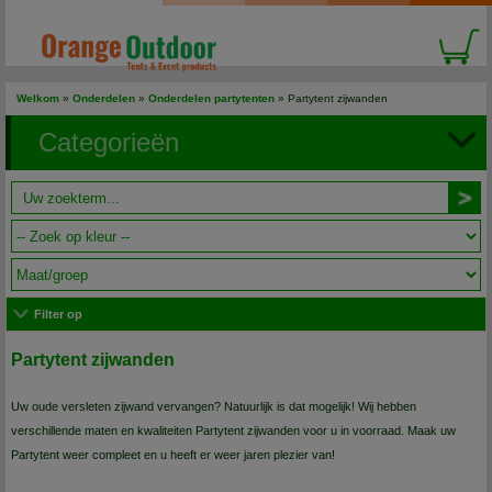
Welkom
»
Onderdelen
»
Onderdelen partytenten
»
Partytent zijwanden
Categorieën
Filter op
Partytent zijwanden
Uw oude versleten zijwand vervangen? Natuurlijk is dat mogelijk! Wij hebben
verschillende maten en kwaliteiten Partytent zijwanden voor u in voorraad. Maak uw
Partytent weer compleet en u heeft er weer jaren plezier van!
Staat uw maat er niet bij? Vult u dan het
contactformulier
in. Wij zullen uw vraag dan