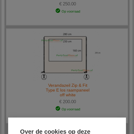
€ 250.00
Op voorraad
Verandazeil Zip & Fit
Type E los raampaneel
off white
€ 200.00
Op voorraad
Over de cookies op deze