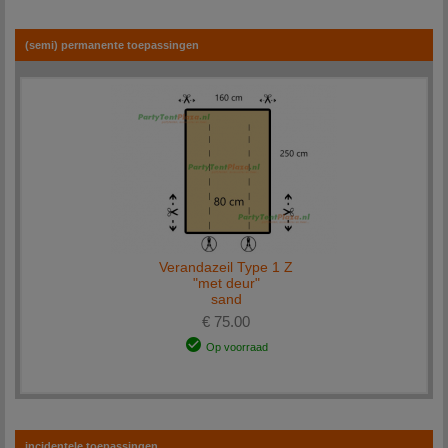
zsm beantwoorden met het juiste advies of oplossing. U kunt natuurlijk ook een bezoek
brengen aan onze
vestiging
. U bent van harte welkom!
(semi) permanente toepassingen
Alle losse partytent-onderdelen worden na ontvangst van betaling binnen 1-2 werkdagen
bij u afgeleverd.
Verandazeil Type 1 Z
"met deur"
sand
€ 75.00
Op voorraad
incidentele toepassingen